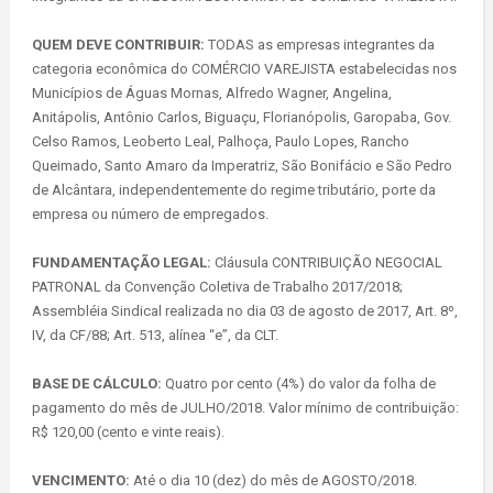
QUEM DEVE CONTRIBUIR:
TODAS as empresas integrantes da
categoria econômica do COMÉRCIO VAREJISTA estabelecidas nos
Municípios de Águas Mornas, Alfredo Wagner, Angelina,
Anitápolis, Antônio Carlos, Biguaçu, Florianópolis, Garopaba, Gov.
Celso Ramos, Leoberto Leal, Palhoça, Paulo Lopes, Rancho
Queimado, Santo Amaro da Imperatriz, São Bonifácio e São Pedro
de Alcântara, independentemente do regime tributário, porte da
empresa ou número de empregados.
FUNDAMENTAÇÃO LEGAL:
Cláusula CONTRIBUIÇÃO NEGOCIAL
PATRONAL da Convenção Coletiva de Trabalho 2017/2018;
Assembléia Sindical realizada no dia 03 de agosto de 2017, Art. 8º,
IV, da CF/88; Art. 513, alínea “e”, da CLT.
BASE DE CÁLCULO:
Quatro por cento (4%) do valor da folha de
pagamento do mês de JULHO/2018. Valor mínimo de contribuição:
R$ 120,00 (cento e vinte reais).
VENCIMENTO:
Até o dia 10 (dez) do mês de AGOSTO/2018.