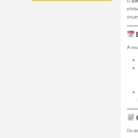
O
Sin
efeti
orçam
A reu
Os as