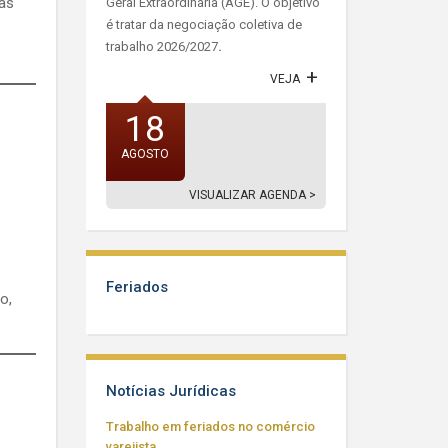
as
Geral Extraordinária (AGE). O objetivo
é tratar da negociação coletiva de
trabalho 2026/2027
.
VEJA
18
AGOSTO
VISUALIZAR AGENDA >
Feriados
o,
Notícias Jurídicas
Trabalho em feriados no comércio
varejista