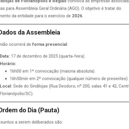
dilojas de Florianópolis e Região
convoca as empresas associad
vas para Assembleia Geral Ordinária (AGO). O objetivo é tratar do
ento da entidade para o exercício de
2026
.
Dados da Assembleia
nião ocorrerá de
forma presencial
.
Data:
17 de dezembro de 2025 (quarta-feira).
Horário:
16h00 em 1ª convocação (maioria absoluta).
16h30min em 2ª convocação (qualquer número de presentes).
Local:
Sede do Sindilojas (Rua Deodoro, nº 200, salas 41 e 42, Centr
Florianópolis/SC).
Ordem do Dia (Pauta)
suntos a serem deliberados são: