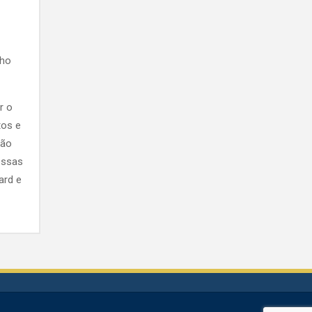
nho
r o
tos e
não
essas
ard e