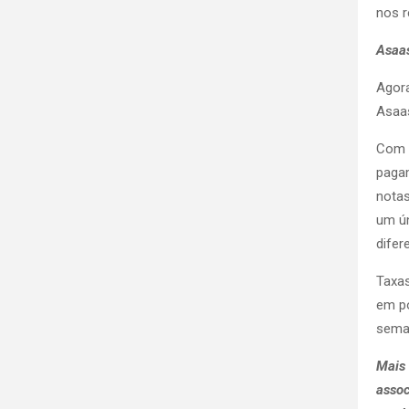
nos r
Asaas
Agora
Asaas
Com o
pagam
notas
um ún
difer
Taxas
em p
seman
Mais 
assoc