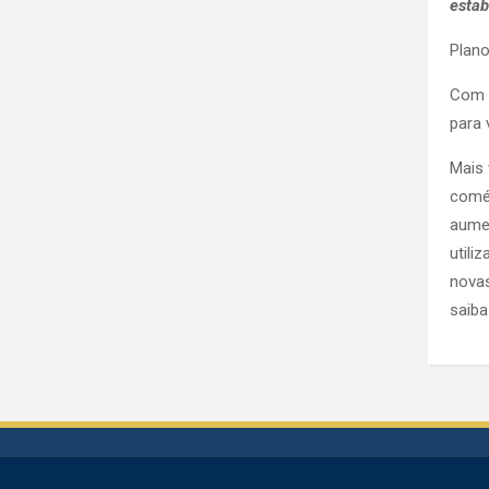
estab
Plano
Com t
para 
Mais 
comér
aume
utili
novas
saiba