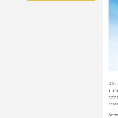
O Sin
e, em
rotin
espec
Se vo