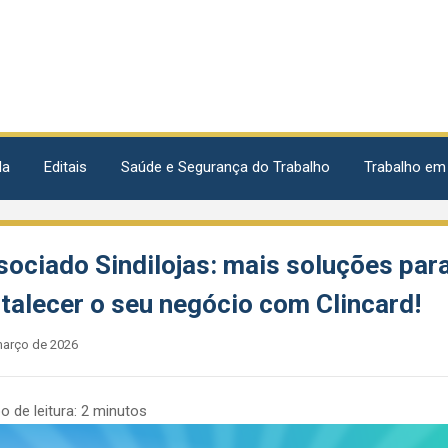
da
Editais
Saúde e Segurança do Trabalho
Trabalho em
sociado Sindilojas: mais soluções par
rtalecer o seu negócio com Clincard!
março de 2026
 de leitura:
2
minutos