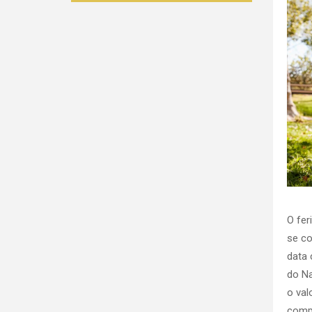
O fer
se co
data 
do Na
o val
comp