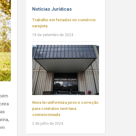
Notícias Jurídicas
Trabalho em feriados no comércio
varejista
18 de setembro de 2024
mbém
Nova lei uniformiza juros e correção
ceira
para contratos sem taxa
nas
convencionada
rina,
2 de julho de 2024
 em