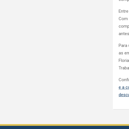
Entre
Com r
comp
antes
Para 
as em
Flori
Traba
Confi
e a c
desc