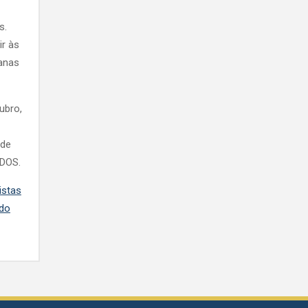
s.
r às
anas
ubro,
 de
ADOS.
istas
 do