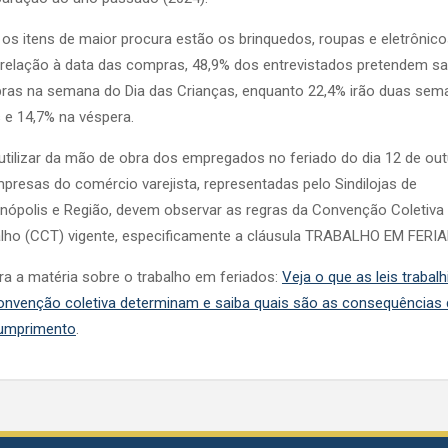
 os itens de maior procura estão os brinquedos, roupas e eletrônico
elação à data das compras, 48,9% dos entrevistados pretendem sai
ras na semana do Dia das Crianças, enquanto 22,4% irão duas sem
 e 14,7% na véspera.
utilizar da mão de obra dos empregados no feriado do dia 12 de out
presas do comércio varejista, representadas pelo Sindilojas de
anópolis e Região, devem observar as regras da Convenção Coletiva
lho (CCT) vigente, especificamente a cláusula TRABALHO EM FERI
ra a matéria sobre o trabalho em feriados:
Veja o que as leis trabalh
onvenção coletiva determinam e saiba quais são as consequências
umprimento
.