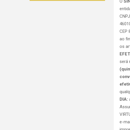
O
SI
entid
CNPJ
46010
CEP 8
ao fi
os ar
EFET
será 
(quin
conv
efet
qualq
DIA:
a
Assun
VIRT
e-mai
impr