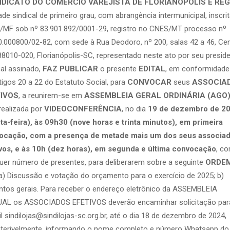
NDICATO DO COMÉRCIO VAREJISTA DE FLORIANÓPOLIS E REG
ade sindical de primeiro grau, com abrangência intermunicipal, inscri
/MF sob nº 83.901.892/0001-29, registro no CNES/MT processo nº
.000800/02-82, com sede à Rua Deodoro, nº 200, salas 42 a 46, Cen
8010-020, Florianópolis-SC, representado neste ato por seu presid
nal assinado,
FAZ PUBLICAR
o presente
EDITAL
, em conformidad
tigos 20 a 22 do Estatuto Social, para
CONVOCAR
seus
ASSOCIA
IVOS
, a reunirem-se em
ASSEMBLEIA GERAL ORDINÁRIA (AGO
realizada por
VIDEOCONFERÊNCIA
, no dia
19 de dezembro de 2
ta-feira), às 09h30 (nove horas e trinta minutos), em primeira
ocação, com a presença de metade mais um dos seus associa
ivos, e às 10h (dez horas), em segunda e última convocação
, c
uer número de presentes, para deliberarem sobre a seguinte
ORDE
) Discussão e votação do orçamento para o exercício de 2025; b)
tos gerais. Para receber o endereço eletrônico da ASSEMBLEIA
UAL os ASSOCIADOS EFETIVOS deverão encaminhar solicitação par
l sindilojas@sindilojas-sc.org.br, até o dia 18 de dezembro de 2024,
eterivelmente, informando o nome completo e número Whatsapp do