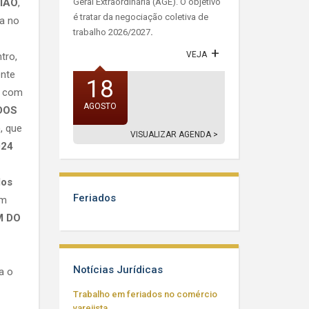
IÃO
,
Geral Extraordinária (AGE). O objetivo
é tratar da negociação coletiva de
ta no
trabalho 2026/2027
.
VEJA
tro,
ente
18
e com
AGOSTO
DOS
)
, que
VISUALIZAR AGENDA >
024
dos
Feriados
om
M DO
Notícias Jurídicas
a o
Trabalho em feriados no comércio
varejista