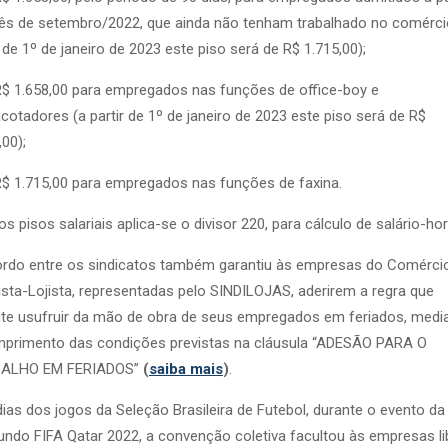
s de setembro/2022, que ainda não tenham trabalhado no comérci
r de 1º de janeiro de 2023 este piso será de R$ 1.715,00);
 1.658,00 para empregados nas funções de office-boy e
otadores (a partir de 1º de janeiro de 2023 este piso será de R$
,00);
 1.715,00 para empregados nas funções de faxina.
os pisos salariais aplica-se o divisor 220, para cálculo de salário-hor
rdo entre os sindicatos também garantiu às empresas do Comérci
ista-Lojista, representadas pelo SINDILOJAS, aderirem a regra que
te usufruir da mão de obra de seus empregados em feriados, medi
mprimento das condições previstas na cláusula “ADESÃO PARA O
ALHO EM FERIADOS”
(
saiba mais
)
.
ias dos jogos da Seleção Brasileira de Futebol, durante o evento d
ndo FIFA Qatar 2022, a convenção coletiva facultou às empresas li