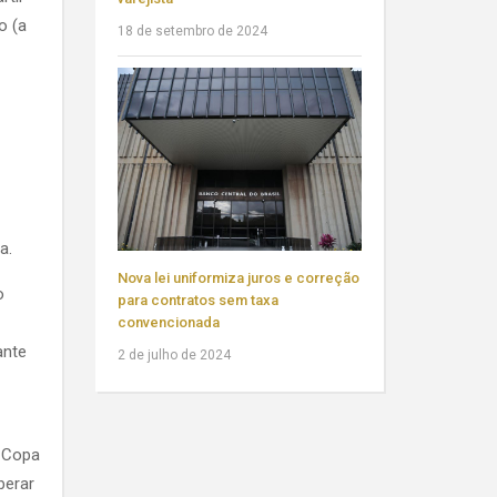
o (a
18 de setembro de 2024
a.
Nova lei uniformiza juros e correção
o
para contratos sem taxa
convencionada
ante
2 de julho de 2024
a Copa
berar