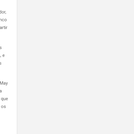
dor,
anco
rtir
s
, e
s
 May
a
 que
 os