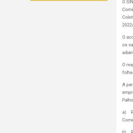
O SIN
Comér
Colet
2022
O aco
os s
adia
O rea
folha
A par
empre
Palho
a) R$
Comér
b) R$