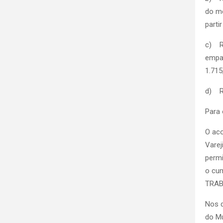
do mê
parti
c) R$
empac
1.715
d) R$
Para 
O aco
Varej
permi
o cu
TRAB
Nos d
do Mu