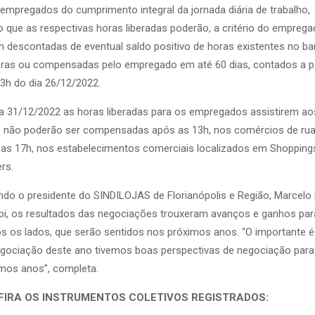
empregados do cumprimento integral da jornada diária de trabalho,
 que as respectivas horas liberadas poderão, a critério do emprega
 descontadas de eventual saldo positivo de horas existentes no b
ras ou compensadas pelo empregado em até 60 dias, contados a pa
3h do dia 26/12/2022.
a 31/12/2022 as horas liberadas para os empregados assistirem ao
 não poderão ser compensadas após as 13h, nos comércios de rua
as 17h, nos estabelecimentos comerciais localizados em Shopping
rs.
do o presidente do SINDILOJAS de Florianópolis e Região, Marcelo
ppi, os resultados das negociações trouxeram avanços e ganhos par
 os lados, que serão sentidos nos próximos anos. “O importante é
gociação deste ano tivemos boas perspectivas de negociação para
mos anos”, completa.
FIRA OS INSTRUMENTOS COLETIVOS REGISTRADOS: