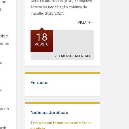
Geral Extraordinária (AGE). O objetivo
s no
é tratar da negociação coletiva de
s
trabalho 2026/2027
.
VEJA
18
sobre
os os
AGOSTO
VISUALIZAR AGENDA >
na
Feriados
,
os no
Notícias Jurídicas
Trabalho em feriados no comércio
rtir
varejista