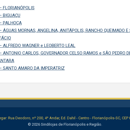
– FLORIANÓPOLIS
– BIGUAÇU
– PALHOÇA
– ÁGUAS MORNAS, ANGELINA, ANITÁPOLIS, RANCHO QUEIMADO E
FÁCIO
– ALFREDO WAGNER e LEOBERTO LEAL
– ANTONIO CARLOS, GOVERNADOR CELSO RAMOS e SÃO PEDRO D
ÂNTARA
– SANTO AMARO DA IMPERATRIZ
ar: Rua Deodoro, nº 200, 4º Andar, Ed. Dahil - Centro - Florianópolis-SC, CEP
© 2026 Sindilojas de Florianópolis e Região.