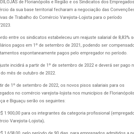
DILOJAS de Florianópolis e Região e os Sindicatos dos Empregado
cio da sua base territorial fecharam a negociação das Convençõe
ivas de Trabalho do Comércio Varejista-Lojista para o período
/2023.
rdo entre os sindicatos estabeleceu um reajuste salarial de 8,83% 
alários pagos em 1º de setembro de 2021, podendo ser compensad
ntamentos espontaneamente pagos pelo empregador no período.
juste incidirá a partir de 1º de setembro de 2022 e deverá ser pago 
 do mês de outubro de 2022.
tir de 1º de setembro de 2022, os novos pisos salariais para os
gados no comércio varejista-lojista nos municípios de Florianópolis
ça e Biguaçu serão os seguintes:
 1.900,00 para os integrantes da categoria profissional (empregad
cio Varejista-Lojista);
 1.658,00, pelo período de 90 dias, para empregados admitidos a pa