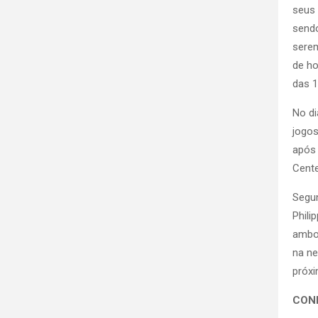
seus 
sendo
serem
de ho
das 1
No di
jogos
após 
Cente
Segun
Phili
ambos
na ne
próxi
CON