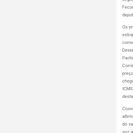
Fecom
depu
Os e
estra
conse
Desen
Pache
Corre
preço
chego
ICMS.
deste
Coord
afirm
do va
voz a