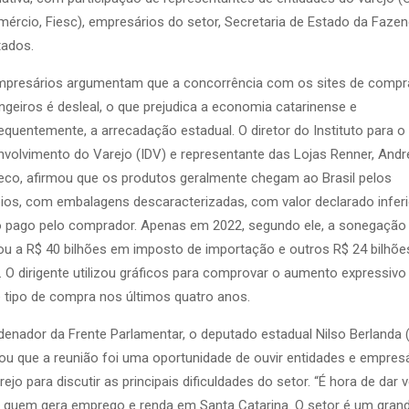
ércio, Fiesc), empresários do setor, Secretaria de Estado da Fazen
tados.
mpresários argumentam que a concorrência com os sites de compr
ngeiros é desleal, o que prejudica a economia catarinense e
quentemente, a arrecadação estadual. O diretor do Instituto para o
volvimento do Varejo (IDV) e representante das Lojas Renner, Andr
co, afirmou que os produtos geralmente chegam ao Brasil pelos
ios, com embalagens descaracterizadas, com valor declarado inferi
 pago pelo comprador. Apenas em 2022, segundo ele, a sonegação
u a R$ 40 bilhões em imposto de importação e outros R$ 24 bilhõ
 O dirigente utilizou gráficos para comprovar o aumento expressivo
 tipo de compra nos últimos quatro anos.
enador da Frente Parlamentar, o deputado estadual Nilso Berlanda 
ou que a reunião foi uma oportunidade de ouvir entidades e empres
rejo para discutir as principais dificuldades do setor. “É hora de dar 
 quem gera emprego e renda em Santa Catarina. O setor é um gran