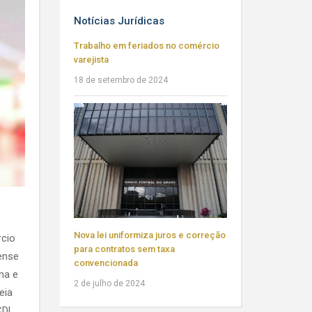
Notícias Jurídicas
Trabalho em feriados no comércio
varejista
18 de setembro de 2024
Nova lei uniformiza juros e correção
rcio
para contratos sem taxa
nense
convencionada
na e
2 de julho de 2024
eia
CDL,