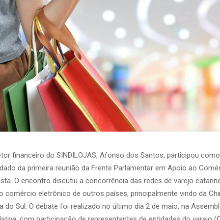
etor financeiro do SINDILOJAS, Afonso dos Santos, participou como
dado da primeira reunião da Frente Parlamentar em Apoio ao Comé
ista. O encontro discutiu a concorrência das redes de varejo catari
 comércio eletrônico de outros países, principalmente vindo da Chi
a do Sul. O debate foi realizado no último dia 2 de maio, na Assembl
lativa, com participação de representantes de entidades do varejo (