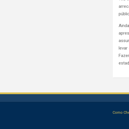
arrec
públi
Ainda
apres
assun
levar
Fazen
estad
Como Cheg