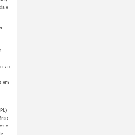
da e
a
é
or ao
es em
(PL)
ários
vez e
de