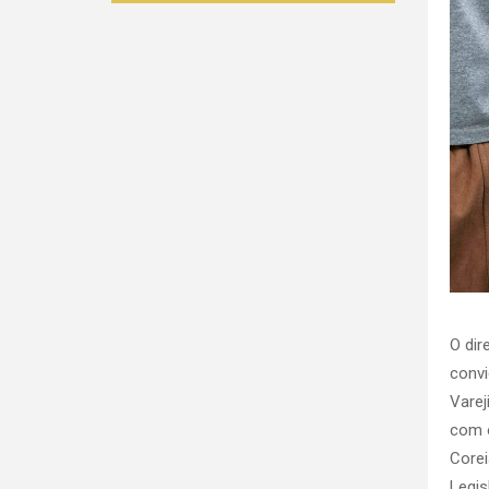
O dir
convi
Varej
com o
Corei
Legis