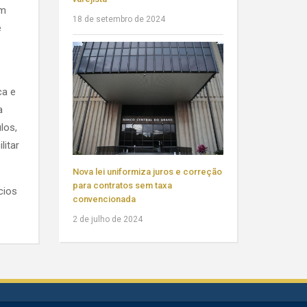
um
18 de setembro de 2024
e
ca e
a
los,
litar
Nova lei uniformiza juros e correção
para contratos sem taxa
cios
convencionada
2 de julho de 2024