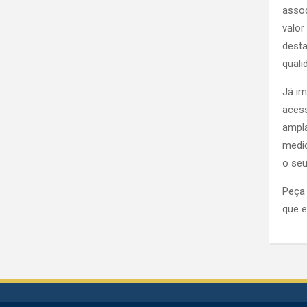
assoc
valor
desta
quali
Já im
acess
ampla
medic
o seu
Peça 
que e