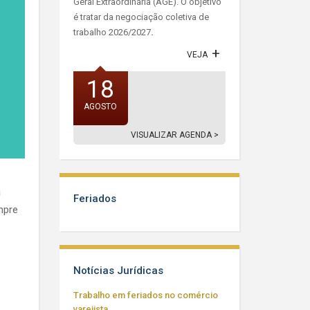
Geral Extraordinária (AGE). O objetivo
é tratar da negociação coletiva de
trabalho 2026/2027
.
VEJA
18
AGOSTO
VISUALIZAR AGENDA >
a
Feriados
mpre
Notícias Jurídicas
Trabalho em feriados no comércio
varejista