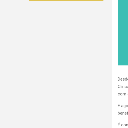
Desde
Clinc
com o
E ago
benef
É com