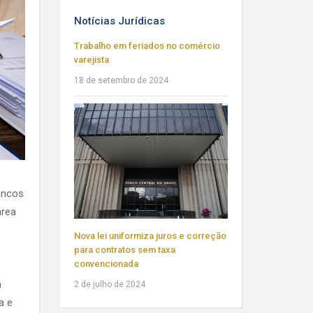
Notícias Jurídicas
Trabalho em feriados no comércio
varejista
18 de setembro de 2024
ancos
área
Nova lei uniformiza juros e correção
para contratos sem taxa
convencionada
a
2 de julho de 2024
a e