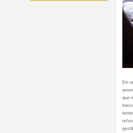
Em um
anun
que r
banco
tenta
refor
gestã