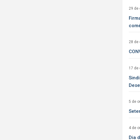
29 de 
Firm
comér
28 de 
CONV
17 de 
Sind
Dese
5 de o
Sete
4 de o
Dia 