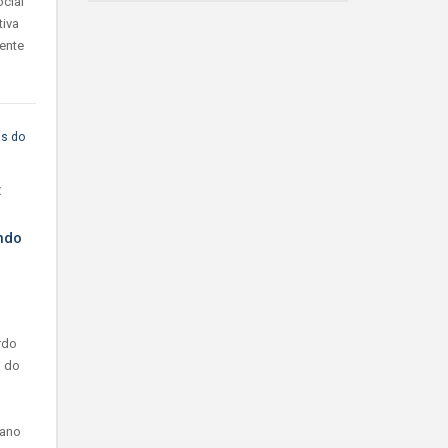
cial
tiva
ente
as do
:
ando
rdo
l do
 ano