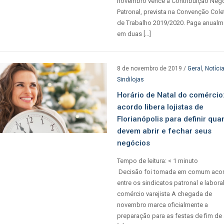
novembro vence a Contribuição Nego
Patronal, prevista na Convenção Cole
de Trabalho 2019/2020. Paga anualm
em duas […]
8 de novembro de 2019
/
Geral
,
Notíci
Sindilojas
Horário de Natal do comércio
acordo libera lojistas de
Florianópolis para definir qu
devem abrir e fechar seus
negócios
Tempo de leitura:
< 1
minuto
Decisão foi tomada em comum aco
entre os sindicatos patronal e labora
comércio varejista A chegada de
novembro marca oficialmente a
preparação para as festas de fim de