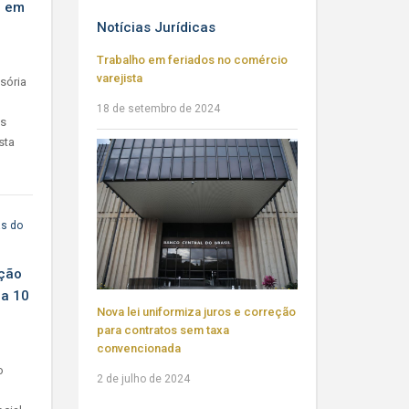
o em
Notícias Jurídicas
Trabalho em feriados no comércio
varejista
sória
18 de setembro de 2024
os
sta
as do
ição
ia 10
Nova lei uniformiza juros e correção
para contratos sem taxa
convencionada
o
2 de julho de 2024